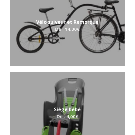
Vélo suiveur et Remorque
De :
14,00
€
Siège bébé
De :
4,00
€