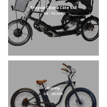
Tricycle Côte à Côte VAE
De :
95,00
€
Gorille
De :
36,00
€