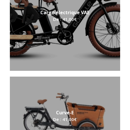
Cargo électrique VAE
De :
41,00
€
Curve-E
De :
41,00
€