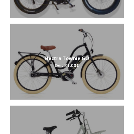
5.00
Electra Townie GO
De :
31,00
€