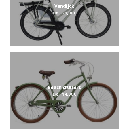
Vandijck
De :
26,00
€
4.50
Beach cruisers
De :
14,00
€